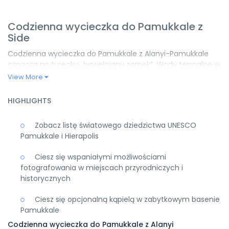
Codzienna wycieczka do Pamukkale z
Side
Codzienna wycieczka do Pamukkale z Alanyi-Pamukkale
oznacza po turecku „bawełniany zamek”. Wody termalne w
regionie od 35 do 100 stopni w 17 różnych temperaturach,
View More
począwszy od czasów starożytnych, Pamukkale stało się
termalnym centrum zdrowia, które oferuje ludziom
HIGHLIGHTS
leczenie od tysięcy lat. Wiadomo, że wody lecznicze
wspomagają leczenie wielu chorób, zwłaszcza
Zobacz listę światowego dziedzictwa UNESCO
reumatyzmu, skóry, serca i naczyń. Ponadto te wody
Pamukkale i Hierapolis
termalne w Pamukkale o 17 różnych temperaturach
stworzyły cuda natury o różnym pięknie w całej Pamukkale.
Ciesz się wspaniałymi możliwościami
Trawertyny są dostępne w różnych kolorach. Kolor jest
fotografowania w miejscach przyrodniczych i
związany z właściwościami fizyko-chemicznymi wody. Kolor
historycznych
czerwony to żelazo (trawertyny Karahayit) rozpuszczone w
wodzie, kolor żółty to siarka (gorące trawertyny termiczne),
Ciesz się opcjonalną kąpielą w zabytkowym basenie
a kolor biały lub szary to jon wapnia.
Pamukkale
Codzienna wycieczka do Pamukkale z Alanyi
Białe trawertyny to najciekawsze atrakcje turystyczne w