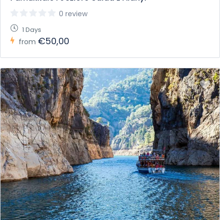
0 review
1 Days
€50,00
from