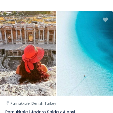
zatopionym miastem. Gdy będziesz je podziwiać zachwyci
Cię opowieść naszego przewodnika.
Zamek Simena (Kalekoy)
Zamek Kalekoy znajduje się naprzeciwko wyspy
Kekova
.
Został zbudowany w XIII wieku i od tego czasu jest dość
dobrze zachowany.
Ten zabytek historyczny jest popularny nie tylko ze względu
na swoją architekturę, ale także dzięki unikalnemu
rzymskiemu teatrowi znajdującemu się na terenie zamku.
Program wycieczki Demre Myra Kekova z Kemer, który
organizujemy jest uważany za jedną z najlepszych
wycieczek z Kemer dzięki informacjom, jakie oferuje i
pięknym widokom.
Możesz zarezerwować Demre Myra Kekova z Kemer online
aby zapewnić już sobie miejsce. Możesz też skontaktować
się z nami, aby uzyskać więcej informacji przed
dokonaniem rezerwacji.
Pamukkale, Denizli, Turkey
Pamukkale i Jezioro Salda z Alanyi