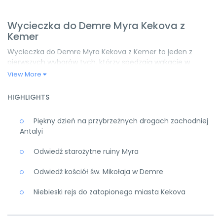
Wycieczka do Demre Myra Kekova z
Kemer
Wycieczka do Demre Myra Kekova z Kemer to jeden z
pierwszych wyborów tych, którzy spędzają wakacje w
regionie Kemer i chcą uczestniczyć w wycieczkach
View More
kulturoznawczych.
HIGHLIGHTS
Podążając za programem wycieczki Demre Myra Kekova z
Kemer udamy się do starożytnych miejsc, które są znane
na całym świecie. Co więcej po drodze będziemy cieszyć
Piękny dzień na przybrzeżnych drogach zachodniej
się wyjątkowymi widokami! Jeśli już jesteś podekscytowany
Antalyi
przygotuj się na poznanie wspaniałych miejsc, które
odwiedzimy.
Odwiedź starożytne ruiny Myra
Program wycieczki do Demre Myra
Odwiedź kościół św. Mikołaja w Demre
Kekova z Kemer
Niebieski rejs do zatopionego miasta Kekova
Demre Myra Kekova z Kemer należy do wycieczek
niezastąpionych miłośników historii i kultury. Szczególnie
zaskoczy Cię to, czego dowiesz się o św. Mikołaju i jego