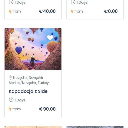
1 Days
1 Days
€40,00
€0,00
from
from
Nevşehir, Nevşehir
Merkez/Nevşehir, Turkey
Kapadocja z Side
1 Days
€90,00
from