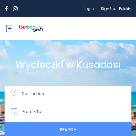
Login
Sign Up
Polski
Wycieczki w Kusadası
Destination
From - To
SEARCH