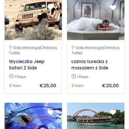
Side, Manavgat/Antalya,
Side, Manavgat/Antalya,
Turkey
Turkey
Wycieczka Jeep
Łaźnia turecka z
Safari Z Side
masażem z Side
1 Days
1 Days
€25,00
€20,00
from
from