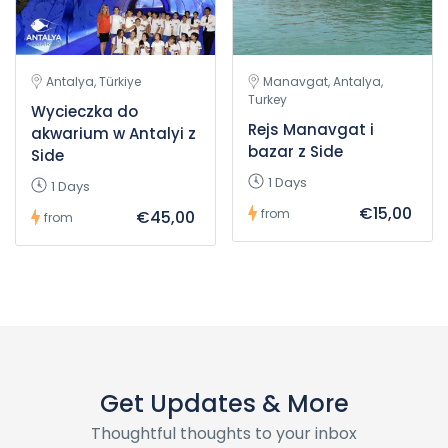
Antalya, Türkiye
Manavgat, Antalya,
Turkey
Wycieczka do
Rejs Manavgat i
akwarium w Antalyi z
bazar z Side
Side
1 Days
1 Days
€15,00
from
€45,00
from
Get Updates & More
Thoughtful thoughts to your inbox