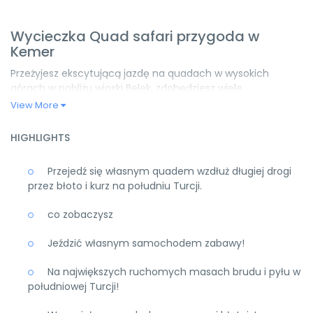
Wycieczka Quad safari przygoda w
Kemer
Przeżyjesz ekscytującą jazdę na quadach w wysokich
górach w pobliżu wioski Belek, zdobędziesz wiele
pozytywnych emocji i niezapomnianych wrażeń.
View More
Wyjątkowość tej wyprawy polega na tym, że zamiast
zwykłego dwukołowego motocykla zaoferuje się
HIGHLIGHTS
czterokołowy, łatwy w obsłudze quad. Ta wycieczka
urozmaica wakacje, dodaje trochę ryzyka i emocji. Nie
Przejedź się własnym quadem wzdłuż długiej drogi
zapomnij, że będziesz miał również doskonałą okazję, aby
przez błoto i kurz na południu Turcji.
cieszyć się malowniczą scenerią gór.
Uwaga: Prosimy o wyznaczoną datę i godzinę przed
co zobaczysz
wejściem do hotelu (nie w recepcji, ale przy wejściu).
Jeździć własnym samochodem zabawy!
Nasze regiony transferowe; Belek, Bogazkent, Kadriye,
Kundu, Lara, Konyaaltı. Wszystkie Twoje transfery z hotelu
Na największych ruchomych masach brudu i pyłu w
do hotelu.
południowej Turcji!
Jeśli masz jakieś pytania dotyczące wycieczek, dodaj nas