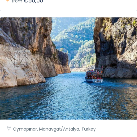
€50,00
from
Oymapınar, Manavgat/Antalya, Turkey